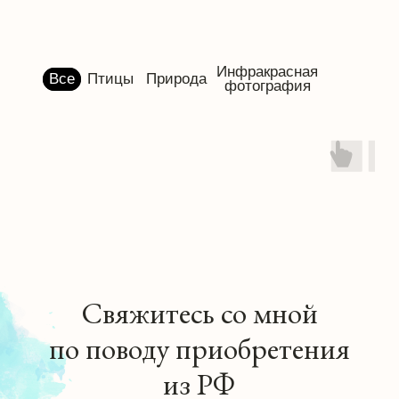
Свяжитесь со мной
по поводу приобретения
из РФ
Ира Очоммa
Фотограф
Телефон:
+1 727 28 11 607
Email:
iraochomma@yahoo.com