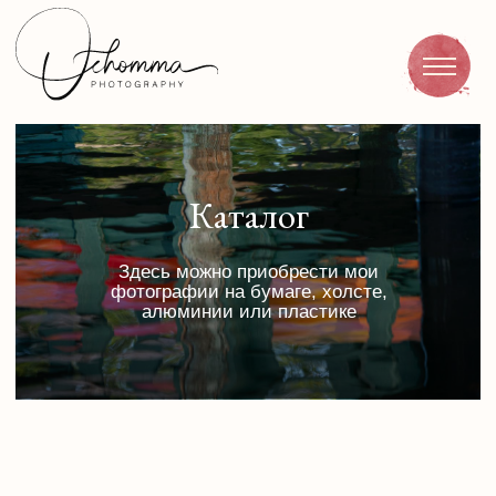
Каталог
Портреты
Птицы
Здесь можно приобрести мои
фотографии на бумаге, холсте,
Природа
алюминии или пластике
Инфракрасная фот
Каталог
Контакты
EN
Инфракрасная
Все
Птицы
Природа
фотография